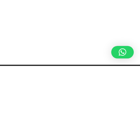
PASTICCERIA
CAFFÈ
RISTORANTE
VINERIA
Osio Sotto, 6 del mattino.